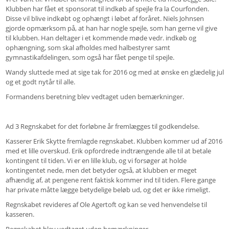
Klubben har fået et sponsorat til indkøb af spejle fra la Courfonden.
Disse vil blive indkøbt og ophængt i løbet af foråret. Niels Johnsen
gjorde opmærksom på, at han har nogle spejle, som han gerne vil give
til klubben. Han deltager i et kommende møde vedr. indkøb og
ophængning, som skal afholdes med halbestyrer samt
gymnastikafdelingen, som også har fået penge til spejle.
Wandy sluttede med at sige tak for 2016 og med at ønske en glædelig jul
og et godt nytår til alle.
Formandens beretning blev vedtaget uden bemærkninger.
Ad 3 Regnskabet for det forløbne år fremlægges til godkendelse.
Kasserer Erik Skytte fremlagde regnskabet. Klubben kommer ud af 2016
med et lille overskud. Erik opfordrede indtrængende alle til at betale
kontingent til tiden. Vi er en lille klub, og vi forsøger at holde
kontingentet nede, men det betyder også, at klubben er meget
afhændig af, at pengene rent faktisk kommer ind til tiden. Flere gange
har private måtte lægge betydelige beløb ud, og det er ikke rimeligt.
Regnskabet revideres af Ole Agertoft og kan se ved henvendelse til
kasseren.