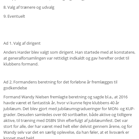
8. Valg af trænere og udvalg
9. Eventuelt
Ad 1. Valg af dirigent
Anders Harder blev valgt som dirigent. Han startede med at konstatere,
at generalforsamlingen var rettidigt indkaldt og gav herefter ordet til
klubbens formand.
Ad 2. Formandens beretning for det forløbne år fremlægges til
godkendelse
Formand Wandy Nielsen fremlagte beretning og sagde bl.a., at 2016
havde været et fantastisk år, hvor vi kunne fejre klubbens 40 år
jubilæum. Det blev gjort med jubilæumsgradueringer for MON- og KUP-
grader. Desuden samledes over 60 sortbælter, både aktive og tidligere
aktive, til træning med DSBN Shin efterfulgt af jubilæumfest. Det var
stort for alle, der har været med helt eller delvist gennem årene, og for
Wandy selv var det en særlig oplevelse, da han føler, at et livsværk er
kronet med held.