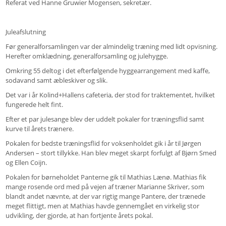
Referat ved Hanne Gruwier Mogensen, sekretær.
Juleafslutning
Før generalforsamlingen var der almindelig træning med lidt opvisning.
Herefter omklædning, generalforsamling og julehygge.
Omkring 55 deltog i det efterfølgende hyggearrangement med kaffe,
sodavand samt æbleskiver og slik.
Det var i år Kolind+Hallens cafeteria, der stod for traktementet, hvilket
fungerede helt fint.
Efter et par julesange blev der uddelt pokaler for træningsflid samt
kurve til årets trænere.
Pokalen for bedste træningsflid for voksenholdet gik i år til Jørgen
Andersen – stort tillykke. Han blev meget skarpt forfulgt af Bjørn Smed
og Ellen Coijn.
Pokalen for børneholdet Panterne gik til Mathias Lænø. Mathias fik
mange rosende ord med på vejen af træner Marianne Skriver, som
blandt andet nævnte, at der var rigtig mange Pantere, der trænede
meget flittigt, men at Mathias havde gennemgået en virkelig stor
udvikling, der gjorde, at han fortjente årets pokal.