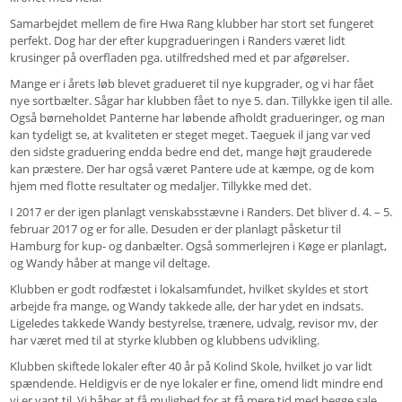
Samarbejdet mellem de fire Hwa Rang klubber har stort set fungeret
perfekt. Dog har der efter kupgradueringen i Randers været lidt
krusinger på overfladen pga. utilfredshed med et par afgørelser.
Mange er i årets løb blevet gradueret til nye kupgrader, og vi har fået
nye sortbælter. Sågar har klubben fået to nye 5. dan. Tillykke igen til alle.
Også børneholdet Panterne har løbende afholdt gradueringer, og man
kan tydeligt se, at kvaliteten er steget meget. Taeguek il jang var ved
den sidste graduering endda bedre end det, mange højt grauderede
kan præstere. Der har også været Pantere ude at kæmpe, og de kom
hjem med flotte resultater og medaljer. Tillykke med det.
I 2017 er der igen planlagt venskabsstævne i Randers. Det bliver d. 4. – 5.
februar 2017 og er for alle. Desuden er der planlagt påsketur til
Hamburg for kup- og danbælter. Også sommerlejren i Køge er planlagt,
og Wandy håber at mange vil deltage.
Klubben er godt rodfæstet i lokalsamfundet, hvilket skyldes et stort
arbejde fra mange, og Wandy takkede alle, der har ydet en indsats.
Ligeledes takkede Wandy bestyrelse, trænere, udvalg, revisor mv, der
har været med til at styrke klubben og klubbens udvikling.
Klubben skiftede lokaler efter 40 år på Kolind Skole, hvilket jo var lidt
spændende. Heldigvis er de nye lokaler er fine, omend lidt mindre end
vi er vant til. Vi håber at få mulighed for at få mere tid med begge sale.