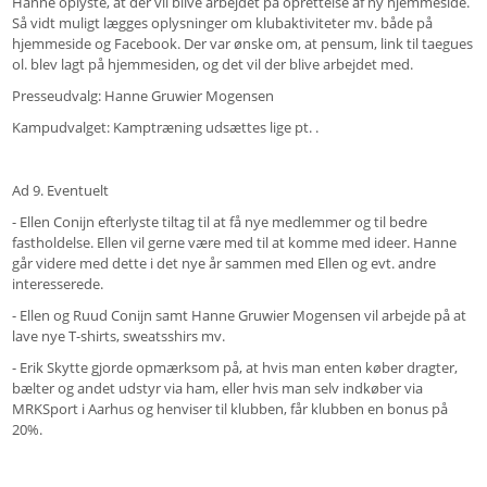
Hanne oplyste, at der vil blive arbejdet på oprettelse af ny hjemmeside.
Så vidt muligt lægges oplysninger om klubaktiviteter mv. både på
hjemmeside og Facebook. Der var ønske om, at pensum, link til taegues
ol. blev lagt på hjemmesiden, og det vil der blive arbejdet med.
Presseudvalg: Hanne Gruwier Mogensen
Kampudvalget: Kamptræning udsættes lige pt. .
Ad 9. Eventuelt
- Ellen Conijn efterlyste tiltag til at få nye medlemmer og til bedre
fastholdelse. Ellen vil gerne være med til at komme med ideer. Hanne
går videre med dette i det nye år sammen med Ellen og evt. andre
interesserede.
- Ellen og Ruud Conijn samt Hanne Gruwier Mogensen vil arbejde på at
lave nye T-shirts, sweatsshirs mv.
- Erik Skytte gjorde opmærksom på, at hvis man enten køber dragter,
bælter og andet udstyr via ham, eller hvis man selv indkøber via
MRKSport i Aarhus og henviser til klubben, får klubben en bonus på
20%.