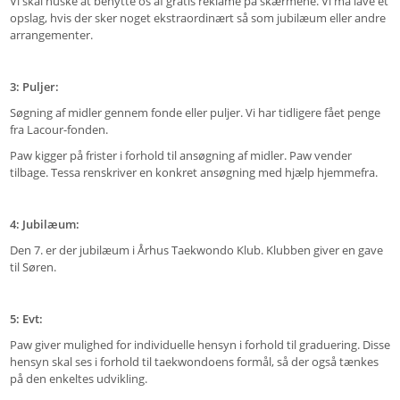
Vi skal huske at benytte os af gratis reklame på skærmene. Vi må lave et
opslag, hvis der sker noget ekstraordinært så som jubilæum eller andre
arrangementer.
3: Puljer:
Søgning af midler gennem fonde eller puljer. Vi har tidligere fået penge
fra Lacour-fonden.
Paw kigger på frister i forhold til ansøgning af midler. Paw vender
tilbage. Tessa renskriver en konkret ansøgning med hjælp hjemmefra.
4: Jubilæum:
Den 7. er der jubilæum i Århus Taekwondo Klub. Klubben giver en gave
til Søren.
5: Evt:
Paw giver mulighed for individuelle hensyn i forhold til graduering. Disse
hensyn skal ses i forhold til taekwondoens formål, så der også tænkes
på den enkeltes udvikling.