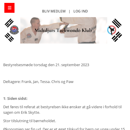
BLIV MEDLEM
|
LOG IND
Bestyrelsesmøde torsdag den 21. september 2023
Deltagere: Frank, Jan, Tessa. Chris og Paw
1: Siden sidst:
Det føres til referat at bestyrelsen ikke ønsker at gå videre i forhold til
sagen om Erik Skytte.
Stor tilslutning til børneholdet.
Økonomien ser fin ud. Der er et øget tilskud for børn og unge under 15